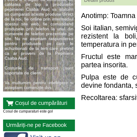
Detalii produs
calitatea de top a produselor
pepinierei Csaba Aiud va sfatuim
sa cumparati aceste produse direct
Anotimp: Toamna
de la noi, fie online prin intermediul
acestui site web, fie comandand
Soi italian, semiv
produsele prin telefon la unul din
numerele de telefon prezentate pe
rezistent la bol
site. Nu ne asumam raspunderea
temperatura in per
pentru produsele pe care le
achizitionati de la terti care pretind
ca ar proveni de la Pepiniera
Fructul este mar
Csaba Aiud.
partea insorita.
Costurile de transport sunt
suportate de clienti.
Pulpa este de c
Va multumim pentru intelegere si
devine fondanta, 
asteptam comenzile dvs.
Recoltarea: sfarsi
Coșul de cumpărături
Cosul de cumparaturi este gol
Urmăriți-ne pe Facebook