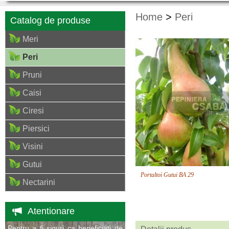
Home
>
Peri
Catalog de produse
Meri
Peri
Pruni
Caisi
Ciresi
Piersici
Visini
Gutui
Portaltoi Gutui BA 29
Nectarini
Atentionare
Pentru a fi siguri ca beneficiati de