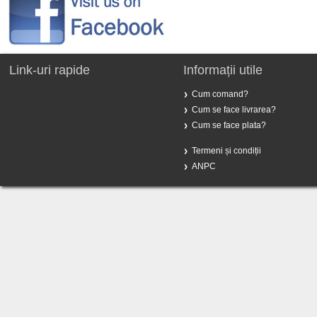
Link-uri rapide
Informații utile
Cum comand?
Cum se face livrarea?
Cum se face plata?
Termeni și condiții
ANPC