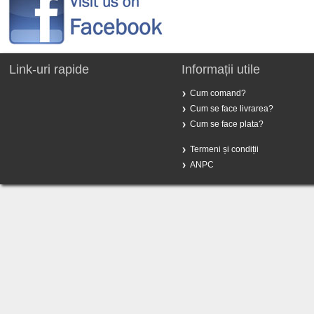
Link-uri rapide
Informații utile
Cum comand?
Cum se face livrarea?
Cum se face plata?
Termeni și condiții
ANPC