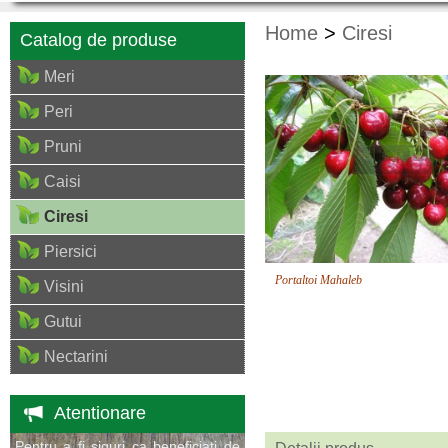
Home
>
Ciresi
Catalog de produse
Meri
Peri
Pruni
Caisi
Ciresi
Piersici
Portaltoi Mahaleb
Visini
Gutui
Nectarini
Atentionare
Pentru a fi siguri ca beneficiati de