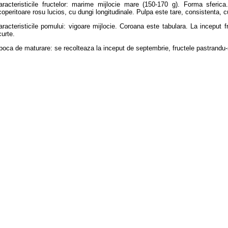
aracteristicile fructelor: marime mijlocie mare (150-170 g). Forma sferi
coperitoare rosu lucios, cu dungi longitudinale. Pulpa este tare, consistenta, 
aracteristicile pomului: vigoare mijlocie. Coroana este tabulara. La inceput fru
curte.
poca de maturare: se recolteaza la inceput de septembrie, fructele pastrandu-si