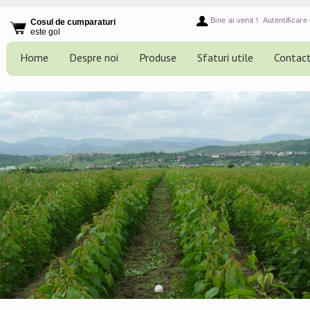
Bine ai venit !
Autentificare 
Cosul de cumparaturi
este gol
Home
Despre noi
Produse
Sfaturi utile
Contac