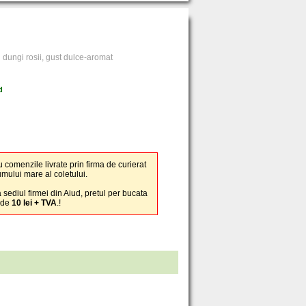
u dungi rosii, gust dulce-aromat
d
u comenzile livrate prin firma de curierat
umului mare al coletului.
 sediul firmei din Aiud, pretul per bucata
 de
10 lei + TVA
.!