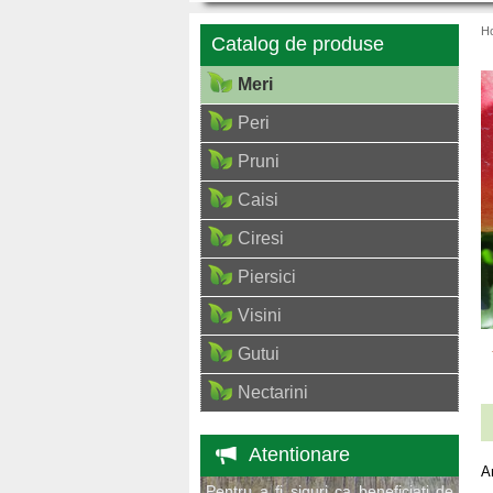
H
Catalog de produse
Meri
Peri
Pruni
Caisi
Ciresi
Piersici
Visini
Gutui
Nectarini
Atentionare
A
Pentru a fi siguri ca beneficiati de