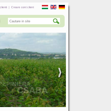
clienti
|
Creare cont client
t