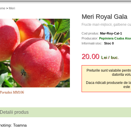
ome
>
Meri
Meri Royal Gala
Fructe mari-mijlocii, galbene c
Cod produs:
Mar-Roy-Cal-1
Producator:
Pepiniera Csaba Aiu
Informatii stoc:
Stoc 0
20.00
Lei / buc.
Preturile sunt valabile pentr
datorita vol
Daca ridicati produsele de la
este
Portaltoi MM106
Detalii produs
notimp: Toamna