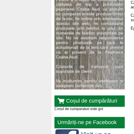
C
calitatea de top a produselor
a
pepinierei Csaba Aiud va sfatuim
sa cumparati aceste produse direct
C
de la noi, fie online prin intermediul
s
acestui site web, fie comandand
produsele prin telefon la unul din
E
numerele de telefon prezentate pe
site. Nu ne asumam raspunderea
pentru produsele pe care le
achizitionati de la terti care pretind
ca ar proveni de la Pepiniera
Csaba Aiud.
Costurile de transport sunt
suportate de clienti.
Va multumim pentru intelegere si
asteptam comenzile dvs.
Coșul de cumpărături
Cosul de cumparaturi este gol
Urmăriți-ne pe Facebook