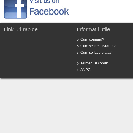
Link-uri rapide
Informații utile
Cum comand?
Cum se face livrarea?
Cum se face plata?
Termeni și condiții
ANPC