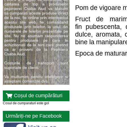
calitatea de top a produselor
Pom de vigoare mi
pepinierei Csaba Aiud va sfatuim
sa cumparati aceste produse direct
de la noi, fie online prin intermediul
Fruct de marim
acestui site web, fie comandand
fin pubescenta, 
produsele prin telefon la unul din
numerele de telefon prezentate pe
dulce, aromata, 
site. Nu ne asumam raspunderea
pentru produsele pe care le
bine la manipular
achizitionati de la terti care pretind
ca ar proveni de la Pepiniera
Epoca de maturare:
Csaba Aiud.
Costurile de transport sunt
suportate de clienti.
Va multumim pentru intelegere si
asteptam comenzile dvs.
Coșul de cumpărături
Cosul de cumparaturi este gol
Urmăriți-ne pe Facebook