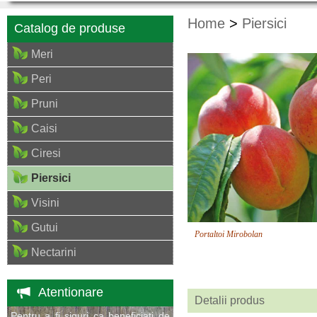
Home
>
Piersici
Catalog de produse
Meri
Peri
Pruni
Caisi
Ciresi
Piersici
Visini
Gutui
Portaltoi Mirobolan
Nectarini
Atentionare
Detalii produs
Pentru a fi siguri ca beneficiati de