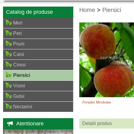
Home
>
Piersici
Catalog de produse
Meri
Peri
Pruni
Caisi
Ciresi
Piersici
Visini
Gutui
Portaltoi Mirobolan
Nectarini
Atentionare
Detalii produs
Pentru a fi siguri ca beneficiati de