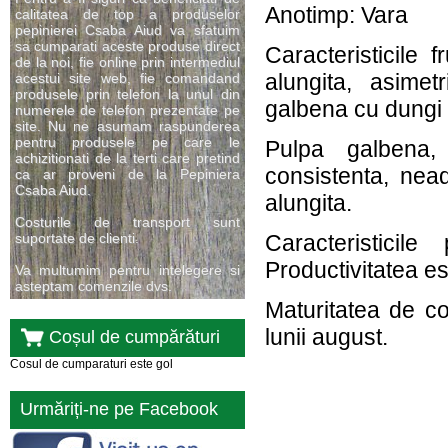
Anotimp: Vara
calitatea de top a produselor
pepinierei Csaba Aiud va sfatuim
sa cumparati aceste produse direct
Caracteristicile 
de la noi, fie online prin intermediul
alungita, asime
acestui site web, fie comandand
produsele prin telefon la unul din
galbena cu dungi 
numerele de telefon prezentate pe
site. Nu ne asumam raspunderea
pentru produsele pe care le
Pulpa galbena, 
achizitionati de la terti care pretind
consistenta, ne
ca ar proveni de la Pepiniera
Csaba Aiud.
alungita.
Costurile de transport sunt
suportate de clienti.
Caracteristicil
Productivitatea es
Va multumim pentru intelegere si
asteptam comenzile dvs.
Maturitatea de con
lunii august.
Coșul de cumpărături
Cosul de cumparaturi este gol
Urmăriți-ne pe Facebook