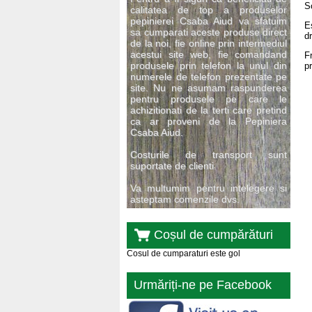
S
calitatea de top a produselor
pepinierei Csaba Aiud va sfatuim
E
sa cumparati aceste produse direct
d
de la noi, fie online prin intermediul
acestui site web, fie comandand
F
produsele prin telefon la unul din
p
numerele de telefon prezentate pe
site. Nu ne asumam raspunderea
pentru produsele pe care le
achizitionati de la terti care pretind
ca ar proveni de la Pepiniera
Csaba Aiud.
Costurile de transport sunt
suportate de clienti.
Va multumim pentru intelegere si
asteptam comenzile dvs.
Coșul de cumpărături
Cosul de cumparaturi este gol
Urmăriți-ne pe Facebook