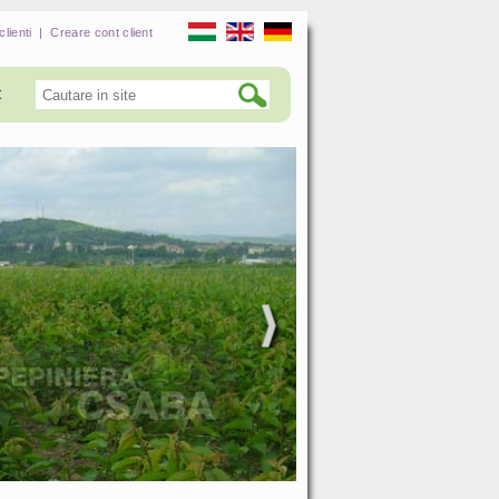
clienti
|
Creare cont client
t