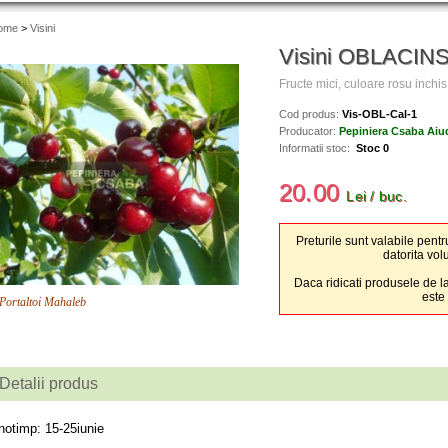
ome
>
Visini
Visini OBLACIN
Fructe mici, culoare rosu inchis
Cod produs:
Vis-OBL-Cal-1
Producator:
Pepiniera Csaba Aiu
Informatii stoc:
Stoc 0
20.00
Lei / buc.
Preturile sunt valabile pentr
datorita vol
Daca ridicati produsele de la
este
Portaltoi Mahaleb
Detalii produs
notimp: 15-25iunie