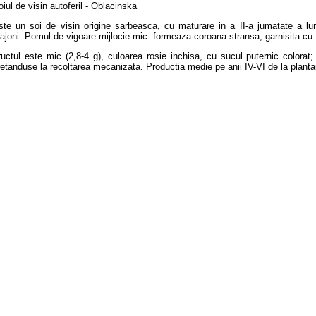
oiul de visin autoferil - Oblacinska
ste un soi de visin origine sarbeasca, cu maturare in a II-a jumatate a luni
rajoni. Pomul de vigoare mijlocie-mic- formeaza coroana stransa, garnisita cu f
ructul este mic (2,8-4 g), culoarea rosie inchisa, cu sucul puternic colorat
retanduse la recoltarea mecanizata. Productia medie pe anii IV-VI de la plant