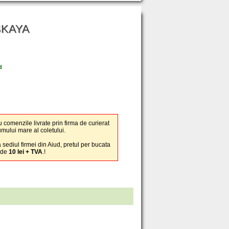
SKAYA
d
u comenzile livrate prin firma de curierat
umului mare al coletului.
 sediul firmei din Aiud, pretul per bucata
 de
10 lei + TVA
.!