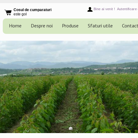
Bine ai venit !
Autentificare 
Cosul de cumparaturi
este gol
Home
Despre noi
Produse
Sfaturi utile
Contac