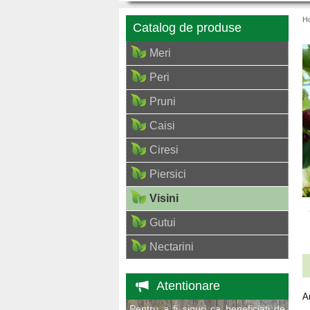
H
Catalog de produse
Meri
Peri
Pruni
Caisi
Ciresi
Piersici
Visini
Gutui
Nectarini
Atentionare
A
Pentru a fi siguri ca beneficiati de